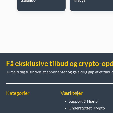
Zalando
Macys
Få eksklusive tilbud og crypto-op
Tilmeld dig tusindvis af abonnenter og gå aldrig glip af et tilbud
Kategorier
Værktøjer
Support & Hjælp
Understøttet Krypto