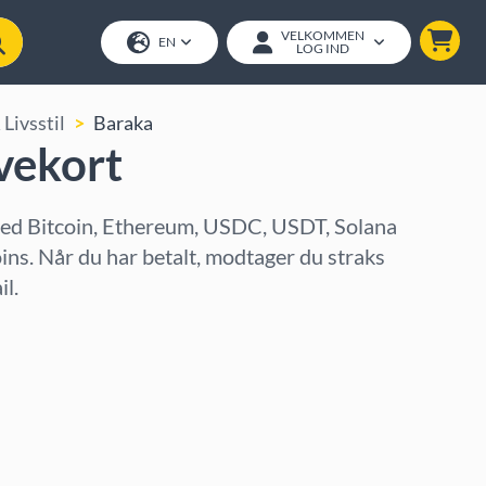
VELKOMMEN
EN
LOG IND
Livsstil
Baraka
vekort
ed Bitcoin, Ethereum, USDC, USDT, Solana
oins. Når du har betalt, modtager du straks
l.