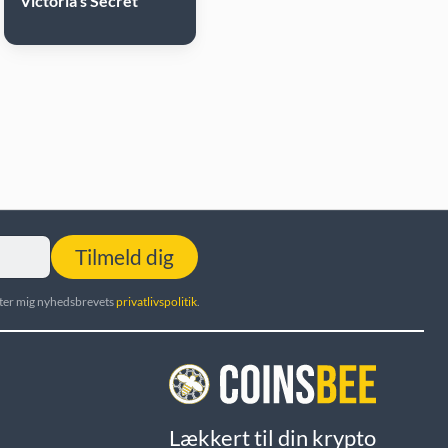
Victoria's Secret
Tilmeld dig
utter mig nyhedsbrevets
privatlivspolitik
.
Lækkert til din krypto