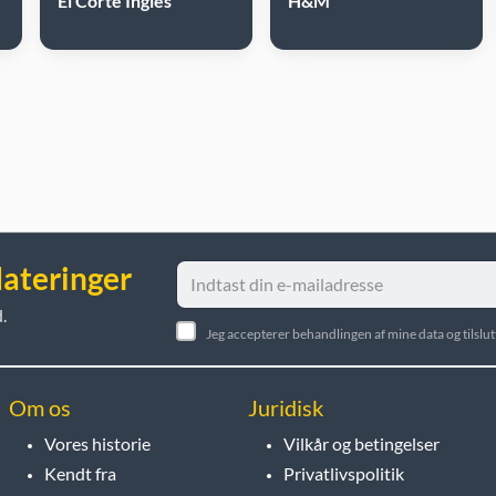
El Corte Inglés
H&M
dateringer
.
Jeg accepterer behandlingen af mine data og tilsl
Om os
Juridisk
Vores historie
Vilkår og betingelser
Kendt fra
Privatlivspolitik