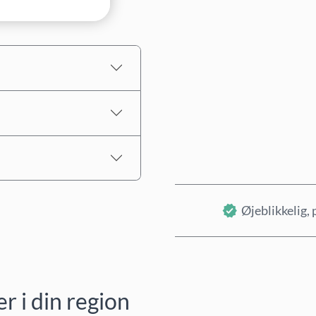
Estimeret pris
Øjeblikkelig, 
 i din region