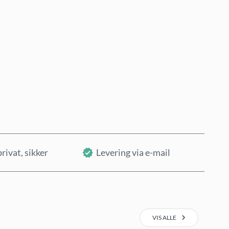
Køb nu
Læg i kurv
privat, sikker
Levering via e-mail
VIS ALLE