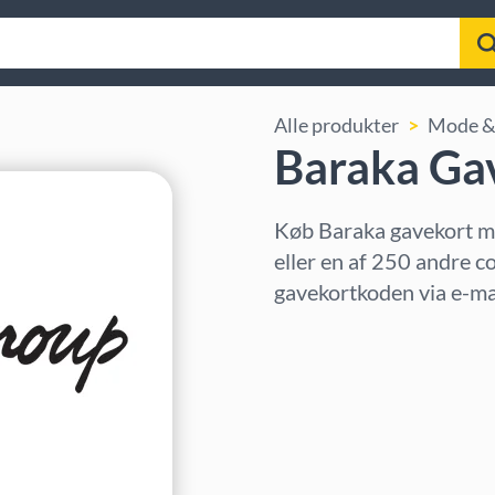
Alle produkter
Mode & 
Baraka Ga
Køb Baraka gavekort m
eller en af 250 andre c
gavekortkoden via e-mai
Vælg region
Vælg beløb