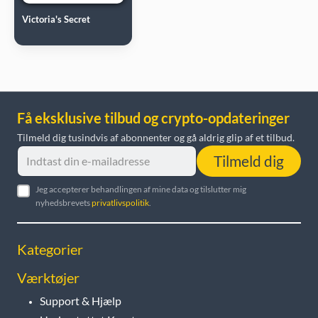
Victoria's Secret
Få eksklusive tilbud og crypto-opdateringer
Tilmeld dig tusindvis af abonnenter og gå aldrig glip af et tilbud.
Tilmeld dig
Jeg accepterer behandlingen af mine data og tilslutter mig
nyhedsbrevets
privatlivspolitik
.
Kategorier
Værktøjer
Support & Hjælp