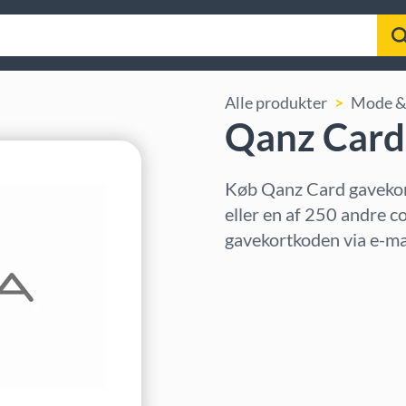
Alle produkter
Mode & 
Qanz Card
Køb Qanz Card gavekor
eller en af 250 andre c
gavekortkoden via e-mai
Vælg region
Vælg beløb