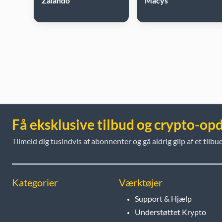
Zalando
Macys
Få eksklusive tilbud og crypto-op
Tilmeld dig tusindvis af abonnenter og gå aldrig glip af et tilbud
Kategorier
Værktøjer
Support & Hjælp
Understøttet Krypto