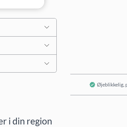
Estimeret pris
Øjeblikkelig, 
 i din region