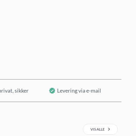
Køb nu
Læg i kurv
privat, sikker
Levering via e-mail
VIS ALLE