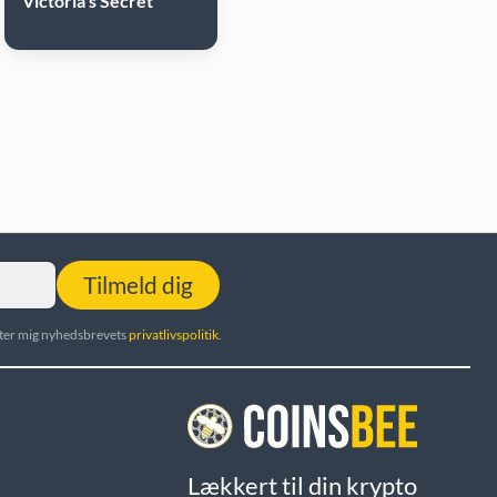
Victoria's Secret
Tilmeld dig
utter mig nyhedsbrevets
privatlivspolitik
.
Lækkert til din krypto