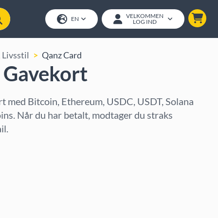
VELKOMMEN
EN
LOG IND
Livsstil
Qanz Card
 Gavekort
t med Bitcoin, Ethereum, USDC, USDT, Solana
oins. Når du har betalt, modtager du straks
l.