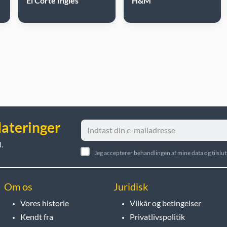
El Corte Inglés
H&M
dateringer
.
Jeg accepterer behandlingen af mine data og tilsl
Om os
Juridisk
Vores historie
Vilkår og betingelser
Kendt fra
Privatlivspolitik