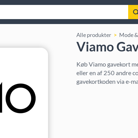
Alle produkter
Mode & 
Viamo Gav
Køb Viamo gavekort me
eller en af 250 andre c
gavekortkoden via e-mai
Vælg region
Vælg beløb