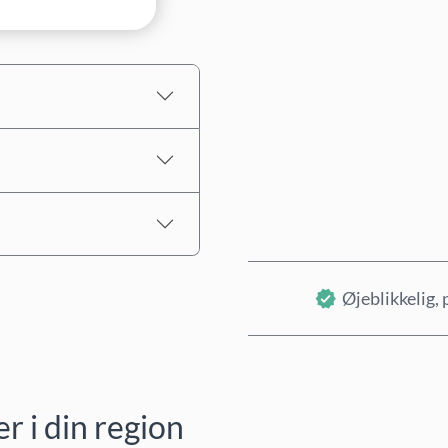
Estimeret pris
Øjeblikkelig, 
 i din region