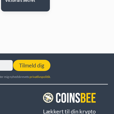
Victoria's Secret
Tilmeld dig
utter mig nyhedsbrevets
privatlivspolitik
.
Lækkert til din krypto