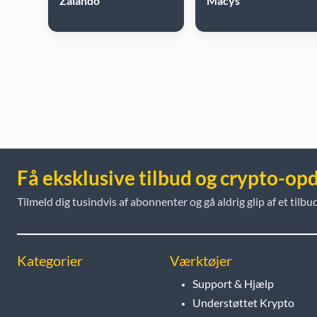
Zalando
Macys
Få eksklusive tilbud og crypto-op
Tilmeld dig tusindvis af abonnenter og gå aldrig glip af et tilbud
Kategorier
Værktøjer
Support & Hjælp
Understøttet Krypto