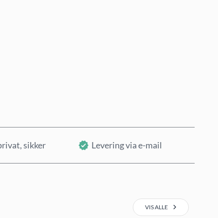
Køb nu
Læg i kurv
privat, sikker
Levering via e-mail
VIS ALLE