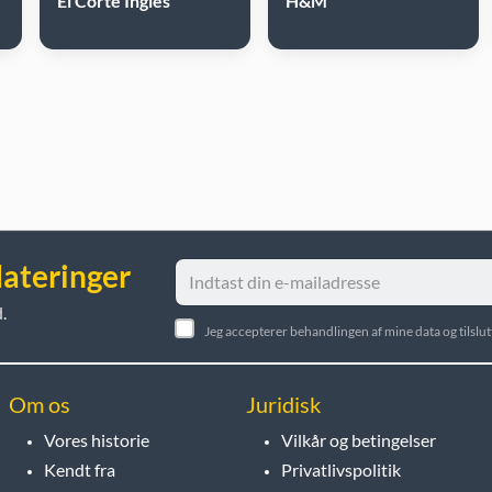
El Corte Inglés
H&M
dateringer
.
Jeg accepterer behandlingen af mine data og tilsl
Om os
Juridisk
Vores historie
Vilkår og betingelser
Kendt fra
Privatlivspolitik