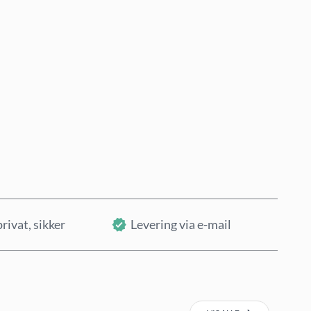
Køb nu
Læg i kurv
privat, sikker
Levering via e-mail