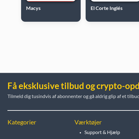
Macys
El Corte Inglés
Få eksklusive tilbud og crypto-op
Tilmeld dig tusindvis af abonnenter og gå aldrig glip af et tilbud
Kategorier
Værktøjer
Support & Hjælp