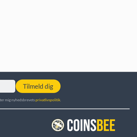
Tilmeld dig
utter mig nyhedsbrevets
privatlivspolitik
.