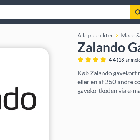
Alle produkter
Mode & 
Zalando G
4.4
(
18
anmeld
Køb Zalando gavekort 
eller en af 250 andre c
gavekortkoden via e-mai
Vælg region
Vælg beløb