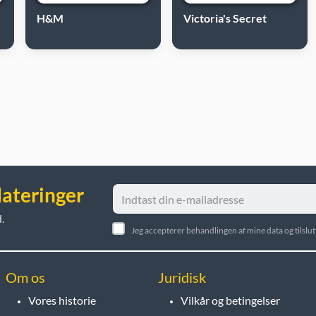
H&M
Victoria's Secret
dateringer
.
Jeg accepterer behandlingen af mine data og tilsl
Om os
Juridisk
Vores historie
Vilkår og betingelser