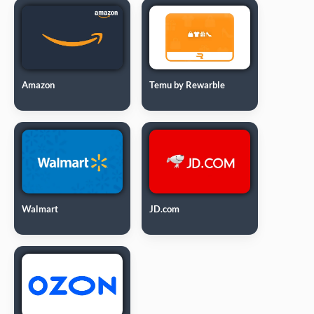
Amazon
Temu by Rewarble
Walmart
JD.com