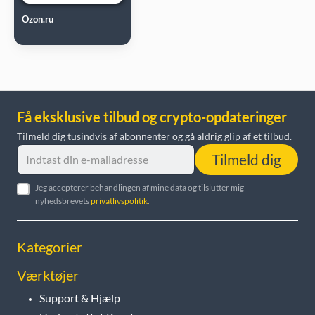
Ozon.ru
Få eksklusive tilbud og crypto-opdateringer
Tilmeld dig tusindvis af abonnenter og gå aldrig glip af et tilbud.
Tilmeld dig
Jeg accepterer behandlingen af mine data og tilslutter mig
nyhedsbrevets
privatlivspolitik
.
Kategorier
Værktøjer
Support & Hjælp