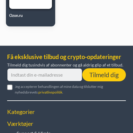
Ozon.ru
Få eksklusive tilbud og crypto-opdateringer
Tilmeld dig tusindvis af abonnenter og gå aldrig glip af et tilbud.
Tilmeld dig
Jeg accepterer behandlingen af mine data og tilslutter mig
nyhedsbrevets
privatlivspolitik
.
Kategorier
Værktøjer