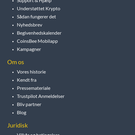
Support & Hjælp
Understøttet Krypto
Sådan fungerer det
Nyhedsbrev
Begivenhedskalender
CoinsBee Mobilapp
Kampagner
Om os
Vores historie
Kendt fra
Pressemateriale
Trustpilot Anmeldelser
Bliv partner
Blog
Juridisk
Vilkår og betingelser