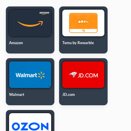
Amazon
Temu by Rewarble
Walmart
JD.com