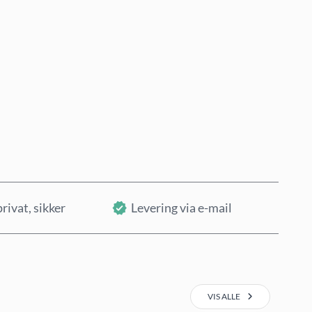
Køb nu
Læg i kurv
privat, sikker
Levering via e-mail
VIS ALLE