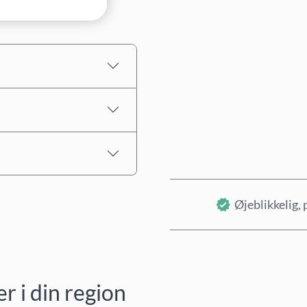
Estimeret pris
Øjeblikkelig, 
 i din region