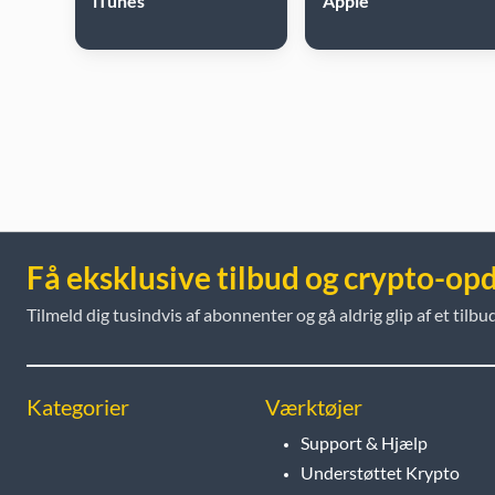
iTunes
Apple
Få eksklusive tilbud og crypto-op
Tilmeld dig tusindvis af abonnenter og gå aldrig glip af et tilbud
Kategorier
Værktøjer
Support & Hjælp
Understøttet Krypto