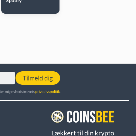
Spotify
Tilmeld dig
utter mig nyhedsbrevets
privatlivspolitik
.
Lækkert til din krypto