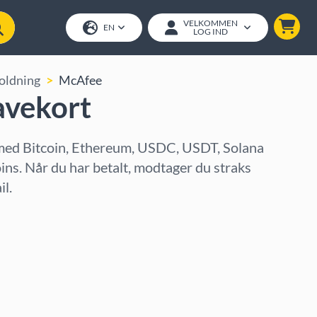
VELKOMMEN
EN
LOG IND
oldning
McAfee
vekort
ed Bitcoin, Ethereum, USDC, USDT, Solana
oins. Når du har betalt, modtager du straks
l.