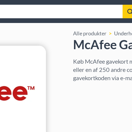
Alle produkter
Underh
McAfee Ga
Køb McAfee gavekort m
eller en af 250 andre c
gavekortkoden via e-mai
Vælg region
Vælg beløb