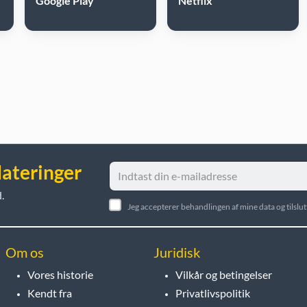
Google Play
Netflix
dateringer
.
Jeg accepterer behandlingen af mine data og tilsl
Om os
Juridisk
Vores historie
Vilkår og betingelser
Kendt fra
Privatlivspolitik