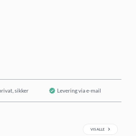
Køb nu
Læg i kurv
privat, sikker
Levering via e-mail
VIS ALLE