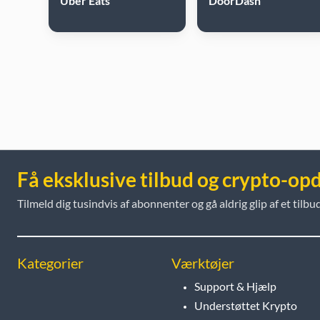
Uber Eats
DoorDash
Få eksklusive tilbud og crypto-op
Tilmeld dig tusindvis af abonnenter og gå aldrig glip af et tilbud
Kategorier
Værktøjer
Support & Hjælp
Understøttet Krypto