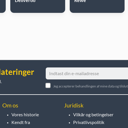
Deliveroo
Rewe
dateringer
.
Jeg accepterer behandlingen af mine data og tilsl
Om os
Juridisk
Vores historie
Vilkår og betingelser
Kendt fra
Privatlivspolitik