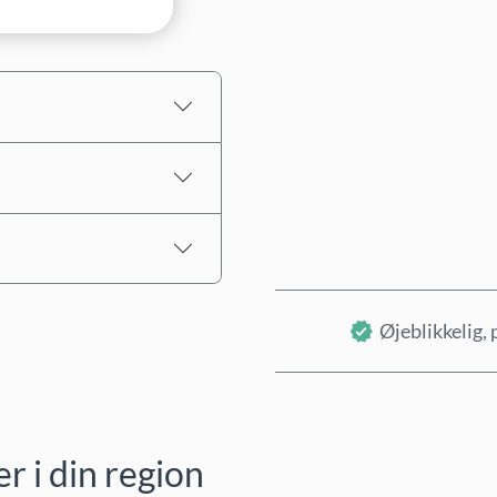
Estimeret pris
Øjeblikkelig, 
 i din region