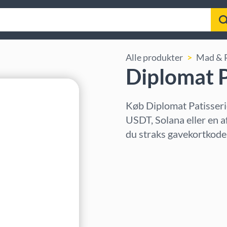
Alle produkter
Mad & 
Diplomat P
Køb Diplomat Patisseri
USDT, Solana eller en a
du straks gavekortkoden
Vælg region
Vælg beløb