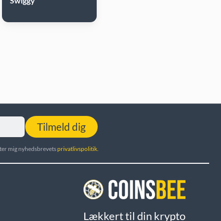
Swiggy
Tilmeld dig
utter mig nyhedsbrevets
privatlivspolitik
.
Lækkert til din krypto