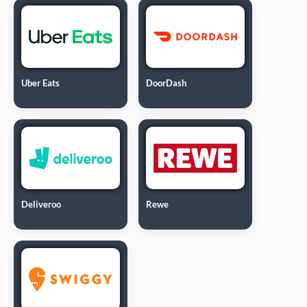
Uber Eats
DoorDash
Deliveroo
Rewe