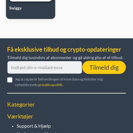
Swiggy
Få eksklusive tilbud og crypto-opdateringer
Tilmeld dig tusindvis af abonnenter og gå aldrig glip af et tilbud.
Tilmeld dig
Jeg accepterer behandlingen af mine data og tilslutter mig
nyhedsbrevets
privatlivspolitik
.
Kategorier
Værktøjer
Support & Hjælp