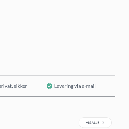
Køb nu
Læg i kurv
privat, sikker
Levering via e-mail
VIS ALLE