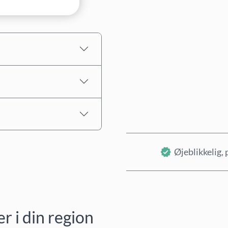
Estimeret pris
Øjeblikkelig, 
 i din region