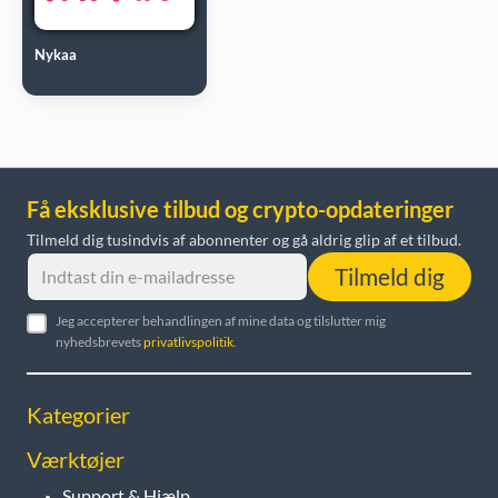
Nykaa
Få eksklusive tilbud og crypto-opdateringer
Tilmeld dig tusindvis af abonnenter og gå aldrig glip af et tilbud.
Tilmeld dig
Jeg accepterer behandlingen af mine data og tilslutter mig
nyhedsbrevets
privatlivspolitik
.
Kategorier
Værktøjer
Support & Hjælp