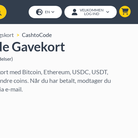
VELKOMMEN
EN
LOG IND
gskort
CashtoCode
e Gavekort
elser
)
rt med Bitcoin, Ethereum, USDC, USDT,
andre coins. Når du har betalt, modtager du
a e-mail.