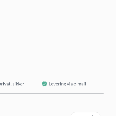
Køb nu
Læg i kurv
privat, sikker
Levering via e-mail