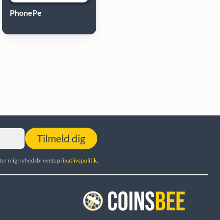
PhonePe
Tilmeld dig
utter mig nyhedsbrevets
privatlivspolitik
.