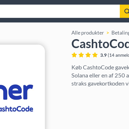
Alle produkter
Betalin
CashtoCod
3.9
(
14
anmeld
Køb CashtoCode gaveko
Solana eller en af 250 
straks gavekortkoden vi
Vælg region
Vælg beløb