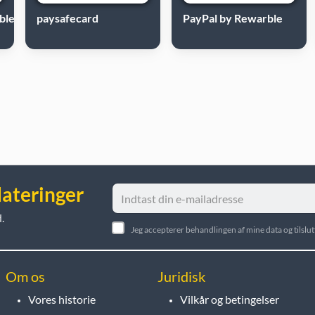
ble
paysafecard
PayPal by Rewarble
dateringer
.
Jeg accepterer behandlingen af mine data og tilsl
Om os
Juridisk
Vores historie
Vilkår og betingelser