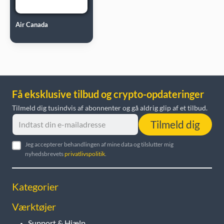
Air Canada
Få eksklusive tilbud og crypto-opdateringer
Tilmeld dig tusindvis af abonnenter og gå aldrig glip af et tilbud.
Tilmeld dig
Jeg accepterer behandlingen af mine data og tilslutter mig
nyhedsbrevets
privatlivspolitik
.
Kategorier
Værktøjer
Support & Hjælp