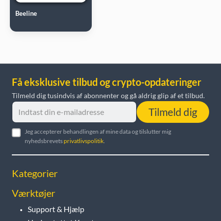
Beeline
Få eksklusive tilbud og crypto-opdateringer
Tilmeld dig tusindvis af abonnenter og gå aldrig glip af et tilbud.
Tilmeld dig
Jeg accepterer behandlingen af mine data og tilslutter mig
nyhedsbrevets
privatlivspolitik
.
Kategorier
Værktøjer
Support & Hjælp