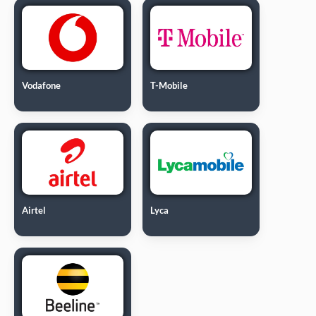
Vodafone
T-Mobile
Airtel
Lyca