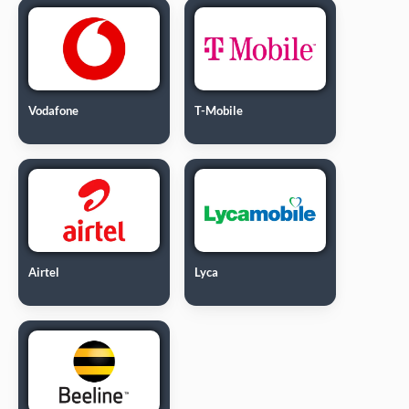
Vodafone
T-Mobile
Airtel
Lyca