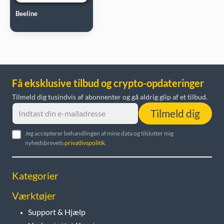
Beeline
Få eksklusive tilbud og crypto-opdateringer
Tilmeld dig tusindvis af abonnenter og gå aldrig glip af et tilbud.
Tilmeld dig
Jeg accepterer behandlingen af mine data og tilslutter mig
nyhedsbrevets
privatlivspolitik
.
Kategorier
Værktøjer
Support & Hjælp