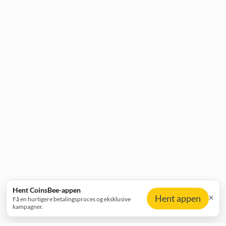
Hent CoinsBee-appen
Hent appen
Få en hurtigere betalingsproces og eksklusive
kampagner.