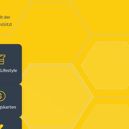
lt der
stützt
Lifestyle
gskarten