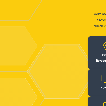
Vom mor
Geschen
durch 
Ess
Resta
Elekt