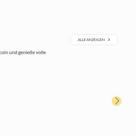
ALLE ANZEIGEN
coin
und genieße volle
Weiter