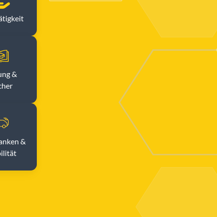
tigkeit
ung &
cher
Tanken &
lität