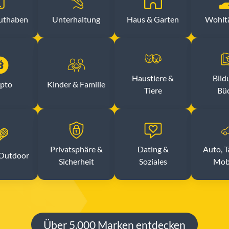
uthaben
Unterhaltung
Haus & Garten
Wohltä
Haustiere &
Bild
pto
Kinder & Familie
Tiere
Bü
Privatsphäre &
Dating &
Auto, 
 Outdoor
Sicherheit
Soziales
Mobi
Über 5.000 Marken entdecken