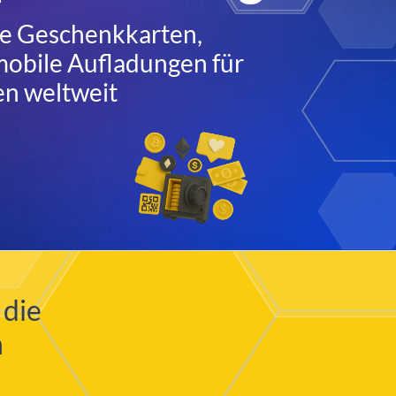
ale Geschenkkarten,
obile Aufladungen für
en weltweit
 die
n