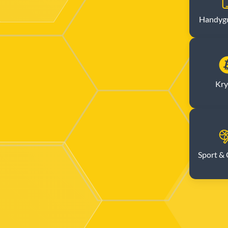
Handyg
Kry
Sport &