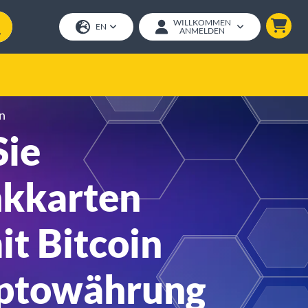
WILLKOMMEN
EN
ANMELDEN
n
Sie
kkarten
it Bitcoin
ptowährung