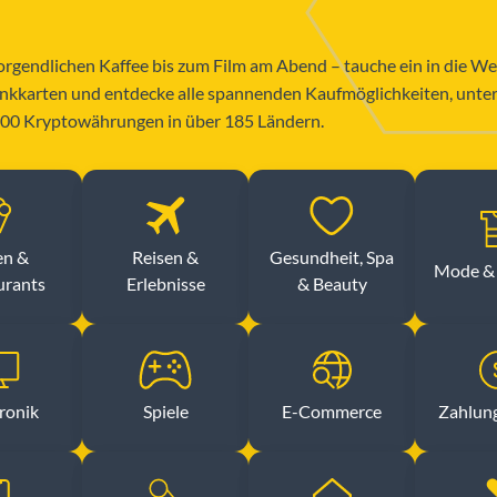
gendlichen Kaffee bis zum Film am Abend – tauche ein in die We
kkarten und entdecke alle spannenden Kaufmöglichkeiten, unter
200 Kryptowährungen in über 185 Ländern.
en &
Reisen &
Gesundheit, Spa
Mode & 
urants
Erlebnisse
& Beauty
ronik
Spiele
E-Commerce
Zahlun