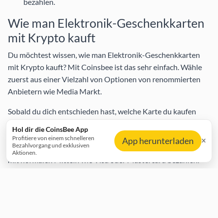
bezahlen.
Wie man Elektronik-Geschenkkarten
mit Krypto kauft
Du möchtest wissen, wie man Elektronik-Geschenkkarten
mit Krypto kauft? Mit Coinsbee ist das sehr einfach. Wähle
zuerst aus einer Vielzahl von Optionen von renommierten
Anbietern wie
Media Markt
.
Sobald du dich entschieden hast, welche Karte du kaufen
möchtest, füge sie deinem Warenkorb hinzu und gib deine E-
Hol dir die CoinsBee App
Mail-Adresse für die sichere digitale Zustellung an. Du
Profitiere von einem schnelleren
App herunterladen
Bezahlvorgang und exklusiven
kannst dann mit deiner bevorzugten Kryptowährung oder
Aktionen.
mit normalen Mitteln wie Visa oder Mastercard bezahlen.
Nach dem Ausfüllen des Formulars erhältst du eine E-Mail
mit deinem Gutscheincode und den Einlösehinweisen für die
Nutzung im Geschäft und online.