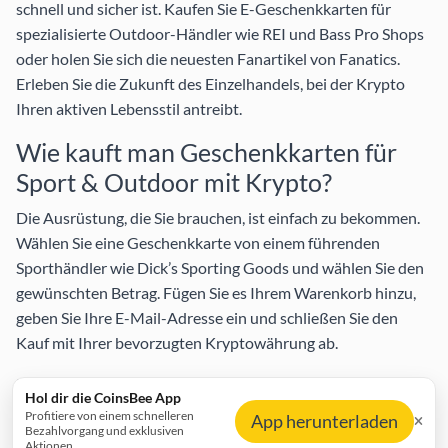
schnell und sicher ist. Kaufen Sie E-Geschenkkarten für
spezialisierte Outdoor-Händler wie
REI
und
Bass Pro Shops
oder holen Sie sich die neuesten Fanartikel von
Fanatics
.
Erleben Sie die Zukunft des Einzelhandels, bei der Krypto
Ihren aktiven Lebensstil antreibt.
Wie kauft man Geschenkkarten für
Sport & Outdoor mit Krypto?
Die Ausrüstung, die Sie brauchen, ist einfach zu bekommen.
Wählen Sie eine Geschenkkarte von einem führenden
Sporthändler wie
Dick’s Sporting Goods
und wählen Sie den
gewünschten Betrag. Fügen Sie es Ihrem Warenkorb hinzu,
geben Sie Ihre E-Mail-Adresse ein und schließen Sie den
Kauf mit Ihrer bevorzugten Kryptowährung ab.
Nachdem Ihre Zahlung bestätigt wurde, erhalten Sie eine
Hol dir die CoinsBee App
digitale Geschenkkarte mit einem Einlösecode in Ihrem
Profitiere von einem schnelleren
App herunterladen
Bezahlvorgang und exklusiven
Posteingang. Verwenden Sie sie online oder im Geschäft, um
Aktionen.