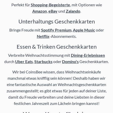
Perfekt für
Shopping-Begeisterte
, mit Optionen wie
Amazon
,
eBay
und
Zalando
.
Unterhaltungs Geschenkkarten
Bringe Freude mit
Spotify Premium
,
Apple Music
oder
Netflix
-Abonnements.
Essen & Trinken Geschenkkarten
Verbreite Weihnachtsstimmung mit
Dining-Erlebnissen
durch
Uber Eats
,
Starbucks
oder
Domino's
Geschenkkarten.
Wir bei CoinsBee wissen, dass Weihnachtseinkäufe
manchmal etwas knifflig sein können! Deshalb haben wir
eine fantastische Auswahl an Weihnachtsgeschenkkarten
zusammengestellt; es gibt etwas für jeden auf deiner Liste,
damit du Freude verbreiten und deine Liebsten in dieser
festlichen Jahreszeit zum Lächeln bringen kannst!