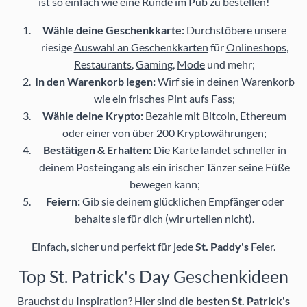
ist so einfach wie eine Runde im Pub zu bestellen!
Wähle deine Geschenkkarte:
Durchstöbere unsere
riesige
Auswahl an Geschenkkarten
für
Onlineshops
,
Restaurants
,
Gaming
,
Mode
und mehr;
In den Warenkorb legen:
Wirf sie in deinen Warenkorb
wie ein frisches Pint aufs Fass;
Wähle deine Krypto:
Bezahle mit
Bitcoin
,
Ethereum
oder einer von
über 200 Kryptowährungen
;
Bestätigen & Erhalten:
Die Karte landet schneller in
deinem Posteingang als ein irischer Tänzer seine Füße
bewegen kann;
Feiern:
Gib sie deinem glücklichen Empfänger oder
behalte sie für dich (wir urteilen nicht).
Einfach, sicher und perfekt für jede
St. Paddy's
Feier.
Top St. Patrick's Day Geschenkideen
Brauchst du Inspiration? Hier sind
die besten St. Patrick's