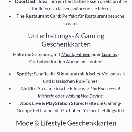
DoorDash
: Ideal, um ein herzhaftes Essen direkt an ihre
Tür liefern zu lassen, während sie feiern;
The Restaurant Card
: Perfekt für Restaurantbesuche,
so ist es.
Unterhaltungs- & Gaming
Geschenkkarten
Halte die Stimmung mit
Musik, Filmen
oder
Gaming
-
Guthaben für den Abend am Laufen!
Spotify
: Schaffe die Stimmung mit irischer Volksmusik
und klassischen Pub-Tunes;
Netflix
: Streame irische Filme wie
The Banshees of
Inisherin
oder
Waking Ned Devine
;
Xbox Live
&
PlayStation Store
: Halte die Gaming-
Gruppe bei Laune mit Guthaben für ihre Lieblingstitel.
Mode & Lifestyle Geschenkkarten