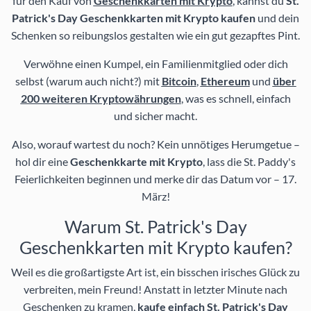
für den Kauf von
Geschenkkarten mit Krypto
, kannst du
St.
Patrick's Day Geschenkkarten mit Krypto kaufen
und dein
Schenken so reibungslos gestalten wie ein gut gezapftes Pint.
Verwöhne einen Kumpel, ein Familienmitglied oder dich
selbst (warum auch nicht?) mit
Bitcoin
,
Ethereum
und
über
200 weiteren Kryptowährungen
, was es schnell, einfach
und sicher macht.
Also, worauf wartest du noch? Kein unnötiges Herumgetue –
hol dir eine
Geschenkkarte mit Krypto
, lass die St. Paddy's
Feierlichkeiten beginnen und merke dir das Datum vor – 17.
März!
Warum St. Patrick's Day
Geschenkkarten mit Krypto kaufen?
Weil es die großartigste Art ist, ein bisschen irisches Glück zu
verbreiten, mein Freund! Anstatt in letzter Minute nach
Geschenken zu kramen,
kaufe einfach St. Patrick's Day