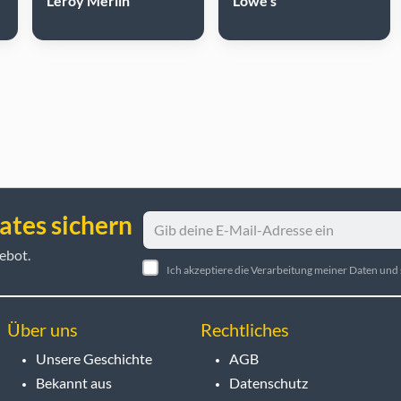
Leroy Merlin
Lowe's
ates sichern
ebot.
Ich akzeptiere die Verarbeitung meiner Daten un
Über uns
Rechtliches
Unsere Geschichte
AGB
Bekannt aus
Datenschutz