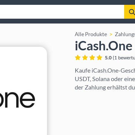
Alle Produkte
Zahlung
iCash.One
5.0
(
1
bewert
Kaufe iCash.One-Gesch
USDT, Solana oder ein
der Zahlung erhältst d
Region auswählen
Betrag auswählen