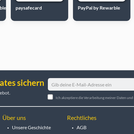
ble
paysafecard
PayPal by Rewarble
ates sichern
ebot.
Ich akzeptiere die Verarbeitung meiner Daten un
Über uns
Rechtliches
Unsere Geschichte
AGB