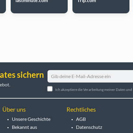
lastminute.com
Trip.com
ates sichern
ebot.
Ich akzeptiere die Verarbeitung meiner Daten un
Über uns
Rechtliches
Unsere Geschichte
AGB
Bekannt aus
Datenschutz