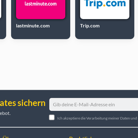
lastminute.com
Trip.com
ates sichern
ebot.
Ich akzeptiere die Verarbeitung meiner Daten un