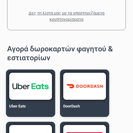
Δες τη λίστα μας με τα υποστηριζόμενα
κρυπτονομίσματα
Αγορά δωροκαρτών φαγητού &
εστιατορίων
Uber Eats
DoorDash