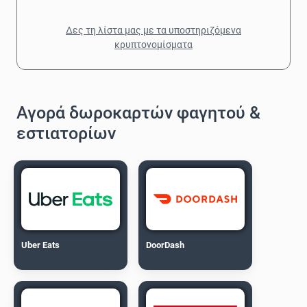
Δες τη λίστα μας με τα υποστηριζόμενα
κρυπτονομίσματα
Αγορά δωροκαρτών φαγητού &
εστιατορίων
Uber Eats
DoorDash