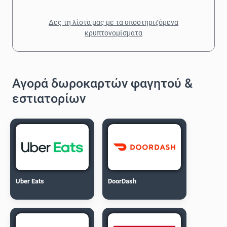
Δες τη λίστα μας με τα υποστηριζόμενα
κρυπτονομίσματα
Αγορά δωροκαρτών φαγητού &
εστιατορίων
Uber Eats
DoorDash