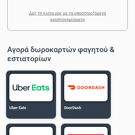
Δες τη λίστα μας με τα υποστηριζόμενα
κρυπτονομίσματα
Αγορά δωροκαρτών φαγητού &
εστιατορίων
Uber Eats
DoorDash