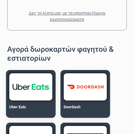
Δες τη λίστα μας με τα υποστηριζόμενα
κρυπτονομίσματα
Αγορά δωροκαρτών φαγητού &
εστιατορίων
Uber Eats
DoorDash