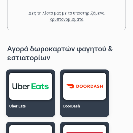
Δες τη λίστα μας με τα υποστηριζόμενα
κρυπτονομίσματα
Αγορά δωροκαρτών φαγητού &
εστιατορίων
Uber Eats
DoorDash