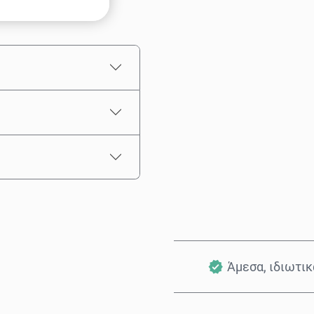
Επίλεξε ποσό
Εκτιμώμενη τιμή
Άμεσα, ιδιωτι