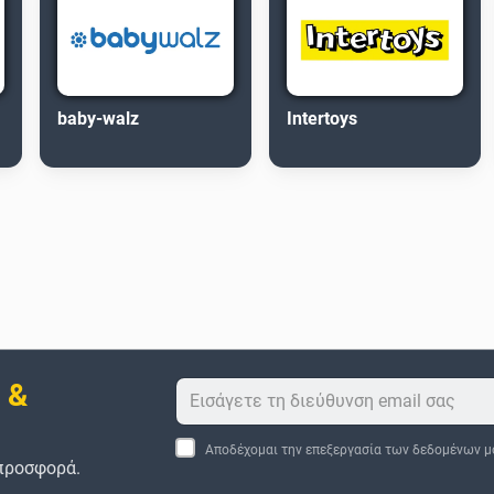
baby-walz
Intertoys
 &
Αποδέχομαι την επεξεργασία των δεδομένων μ
 προσφορά.