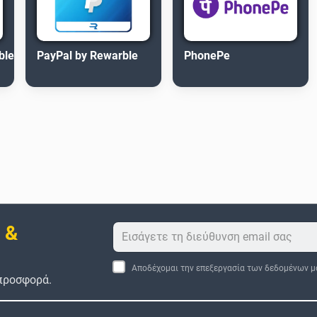
ble
PayPal by Rewarble
PhonePe
 &
Αποδέχομαι την επεξεργασία των δεδομένων μ
 προσφορά.