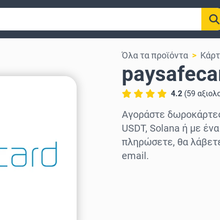
Όλα τα προϊόντα
Κάρ
paysafeca
4.2
(
59
αξιολ
Αγοράστε δωροκάρτες 
USDT, Solana ή με ένα
πληρώσετε, θα λάβετ
email.
Επιλογή περιοχής
Επίλεξε ποσό