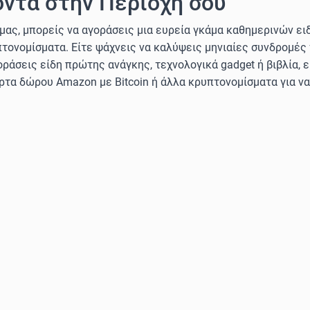
ντα στην Περιοχή σου
μας, μπορείς να αγοράσεις μια ευρεία γκάμα καθημερινών ε
ρυπτονομίσματα. Είτε ψάχνεις να καλύψεις μηνιαίες συνδρομές
οράσεις είδη πρώτης ανάγκης, τεχνολογικά gadget ή βιβλία, ε
άρτα δώρου Amazon με Bitcoin ή άλλα κρυπτονομίσματα για ν