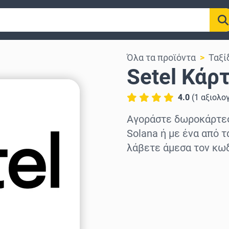
Όλα τα προϊόντα
Ταξί
Setel Κάρ
4.0
(
1
αξιολο
Αγοράστε δωροκάρτες 
Solana ή με ένα από 
λάβετε άμεσα τον κωδ
Επιλογή περιοχής
Επίλεξε ποσό