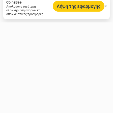
CoinsBee
Λήψη της εφαρμογής
Απολαύστε ταχύτερη
ολοκλήρωση αγορών και
αποκλειστικές προσφορές.
Λάβε αποκλειστικές προσφορές &
ενημερώσεις crypto
Επίστεψε χιλιάδες συνδρομητές και μην χάνεις ποτέ μια