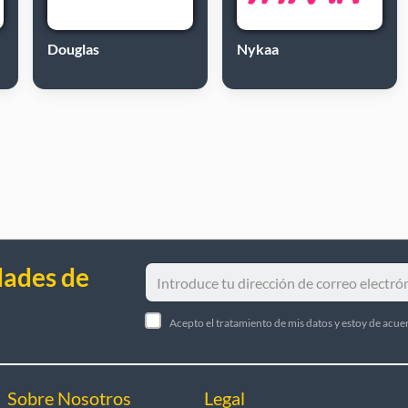
Douglas
Nykaa
dades de
Acepto el tratamiento de mis datos y estoy de acue
Sobre Nosotros
Legal