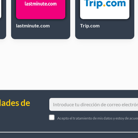
lastminute.com
Trip.com
dades de
Acepto el tratamiento de mis datos y estoy de acue