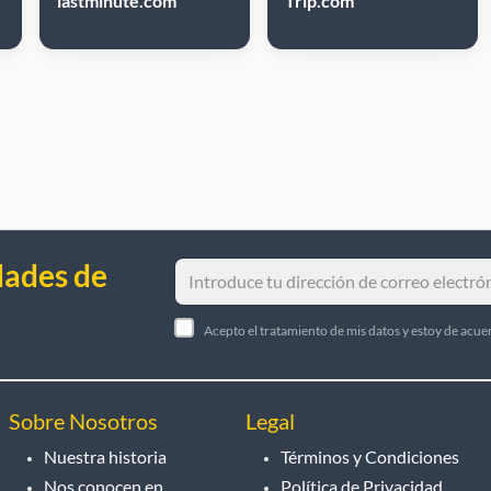
lastminute.com
Trip.com
dades de
Acepto el tratamiento de mis datos y estoy de acue
Sobre Nosotros
Legal
Nuestra historia
Términos y Condiciones
Nos conocen en
Política de Privacidad