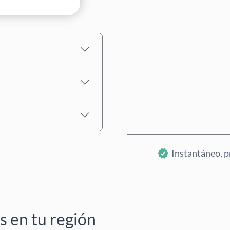
Precio estimado
Instantáneo, p
 en tu región