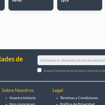
Airtel
Lyca
dades de
Acepto el tratamiento de mis datos y estoy de acue
Sobre Nosotros
Legal
Nuestra historia
Términos y Condiciones
Nos conocen en
Política de Privacidad