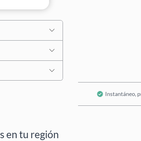
Precio estimado
Instantáneo, p
 en tu región