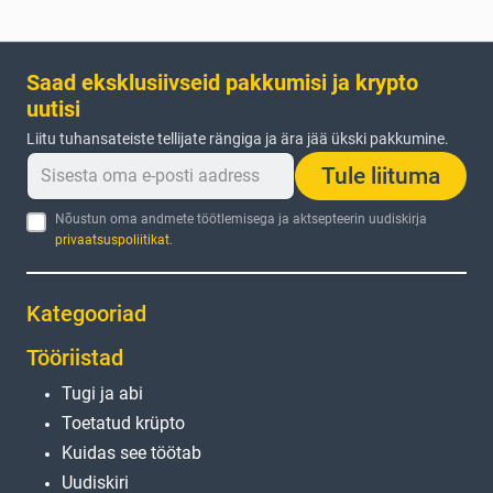
Saad eksklusiivseid pakkumisi ja krypto
uutisi
Liitu tuhansateiste tellijate rängiga ja ära jää ükski pakkumine.
Tule liituma
Nõustun oma andmete töötlemisega ja aktsepteerin uudiskirja
privaatsuspoliitikat
.
Kategooriad
Tööriistad
Tugi ja abi
Toetatud krüpto
Kuidas see töötab
Uudiskiri