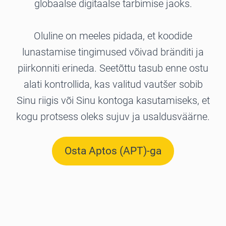
globaalse digitaalse tarbimise jaoks.
Oluline on meeles pidada, et koodide
lunastamise tingimused võivad bränditi ja
piirkonniti erineda. Seetõttu tasub enne ostu
alati kontrollida, kas valitud vautšer sobib
Sinu riigis või Sinu kontoga kasutamiseks, et
kogu protsess oleks sujuv ja usaldusväärne.
Osta Aptos (APT)-ga