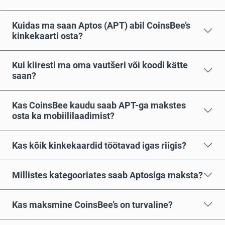
Kuidas ma saan Aptos (APT) abil CoinsBee’s
kinkekaarti osta?
Kui kiiresti ma oma vautšeri või koodi kätte
saan?
Kas CoinsBee kaudu saab APT-ga makstes
osta ka mobiililaadimist?
Kas kõik kinkekaardid töötavad igas riigis?
Millistes kategooriates saab Aptosiga maksta?
Kas maksmine CoinsBee’s on turvaline?