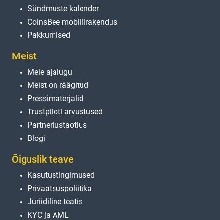
Sündmuste kalender
CoinsBee mobiilirakendus
Pakkumised
Meist
Meie ajalugu
Meist on räägitud
Pressimaterjalid
Trustpiloti arvustused
Partnerlustaotlus
Blogi
Õiguslik teave
Kasutustingimused
Privaatsuspoliitika
Juriidiline teatis
KYC ja AML