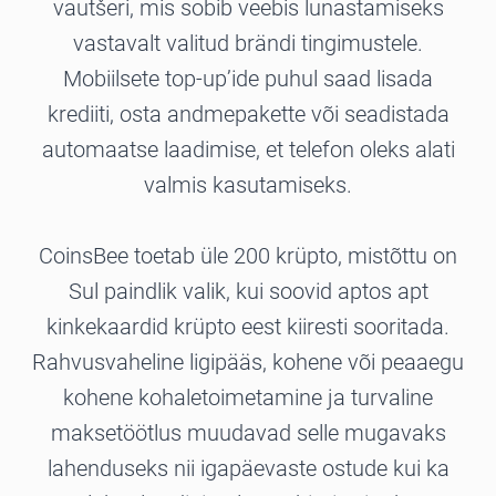
vautšeri, mis sobib veebis lunastamiseks
vastavalt valitud brändi tingimustele.
Mobiilsete top-up’ide puhul saad lisada
krediiti, osta andmepakette või seadistada
automaatse laadimise, et telefon oleks alati
valmis kasutamiseks.
CoinsBee toetab üle 200 krüpto, mistõttu on
Sul paindlik valik, kui soovid aptos apt
kinkekaardid krüpto eest kiiresti sooritada.
Rahvusvaheline ligipääs, kohene või peaaegu
kohene kohaletoimetamine ja turvaline
maksetöötlus muudavad selle mugavaks
lahenduseks nii igapäevaste ostude kui ka