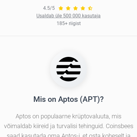
4.5/5
Usaldab üle 500 000 kasutaja
185+ riigist
Mis on Aptos (APT)?
Aptos on populaarne krüptovaluuta, mis
võimaldab kiireid ja turvalisi tehinguid. Coinsbees
saad kasutada oma Aptos-i, et osta koheselt ja