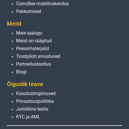
CoinsBee mobiilirakendus
Pakkumised
Meist
Meie ajalugu
Meist on räägitud
Pressimaterjalid
Trustpiloti arvustused
Partnerlustaotlus
Blogi
Õiguslik teave
Kasutustingimused
Privaatsuspoliitika
Juriidiline teatis
KYC ja AML