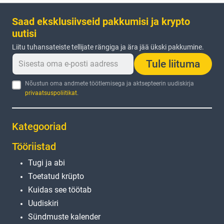
Saad eksklusiivseid pakkumisi ja krypto
uutisi
Liitu tuhansateiste tellijate rängiga ja ära jää ükski pakkumine.
Tule liituma
Nõustun oma andmete töötlemisega ja aktsepteerin uudiskirja
privaatsuspoliitikat
.
Kategooriad
Tööriistad
Tugi ja abi
Toetatud krüpto
Kuidas see töötab
Uudiskiri
Sündmuste kalender