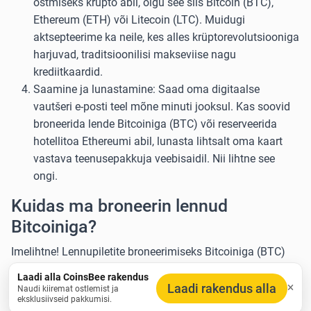
ostmiseks krüpto abil, olgu see siis Bitcoin (BTC),
Ethereum (ETH) või Litecoin (LTC). Muidugi
aktsepteerime ka neile, kes alles krüptorevolutsiooniga
harjuvad, traditsioonilisi makseviise nagu
krediitkaardid.
Saamine ja lunastamine: Saad oma digitaalse
vautšeri e-posti teel mõne minuti jooksul. Kas soovid
broneerida lende Bitcoiniga (BTC) või reserveerida
hotellitoa Ethereumi abil, lunasta lihtsalt oma kaart
vastava teenusepakkuja veebisaidil. Nii lihtne see
ongi.
Kuidas ma broneerin lennud
Bitcoiniga?
Imelihtne! Lennupiletite broneerimiseks Bitcoiniga (BTC)
osta meilt lihtsalt lennuvautšer, lunasta see lennufirma
Laadi alla CoinsBee rakendus
ametlikul veebisaidil ja oledki valmis. See on nagu
Laadi rakendus alla
Naudi kiiremat ostlemist ja
eksklusiivseid pakkumisi.
lennupiletite ostmine tavapärasel viisil, kuid lisatud