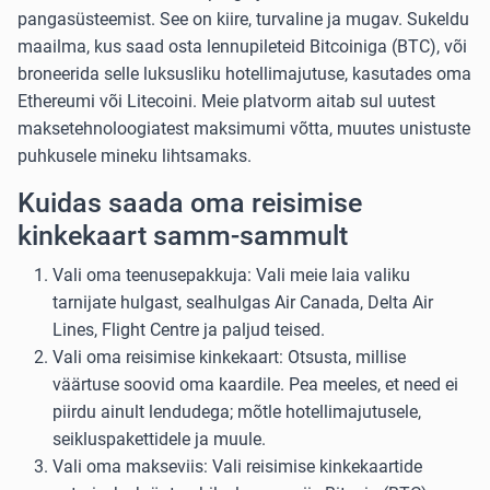
pangasüsteemist. See on kiire, turvaline ja mugav. Sukeldu
maailma, kus saad osta lennupileteid Bitcoiniga (BTC), või
broneerida selle luksusliku hotellimajutuse, kasutades oma
Ethereumi või Litecoini. Meie platvorm aitab sul uutest
maksetehnoloogiatest maksimumi võtta, muutes unistuste
puhkusele mineku lihtsamaks.
Kuidas saada oma reisimise
kinkekaart samm-sammult
Vali oma teenusepakkuja: Vali meie laia valiku
tarnijate hulgast, sealhulgas
Air Canada
,
Delta Air
Lines
,
Flight Centre
ja paljud teised.
Vali oma reisimise kinkekaart: Otsusta, millise
väärtuse soovid oma kaardile. Pea meeles, et need ei
piirdu ainult lendudega; mõtle hotellimajutusele,
seikluspakettidele ja muule.
Vali oma makseviis: Vali reisimise kinkekaartide