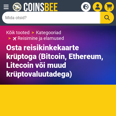
Kõik tooted
Kategooriad
Reisimine ja elamused
Osta reisikinkekaarte
krüptoga (Bitcoin, Ethereum,
Litecoin või muud
krüptovaluutadega)