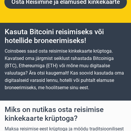
Osta Reisimine ja elamused kinkekaarte
Kasuta Bitcoini reisimiseks või
hotellide broneerimiseks!
Coinsbees saad osta reisimise kinkekaarte krüptoga.
Kavatsed oma järgmist seiklust rahastada Bitcoiniga
(BTC), Ethereumiga (ETH) või mõne muu digitaalse
valuutaga? Ära otsi kaugemalt! Kas soovid kasutada oma
digitaalseid varasid lennu, hotelli või puhtalt elamuse
broneerimiseks, me hoolitseme sinu eest.
Miks on nutikas osta reisimise
kinkekaarte krüptoga?
Maksa reisimise eest krüptoga ja möödu traditsioonilisest