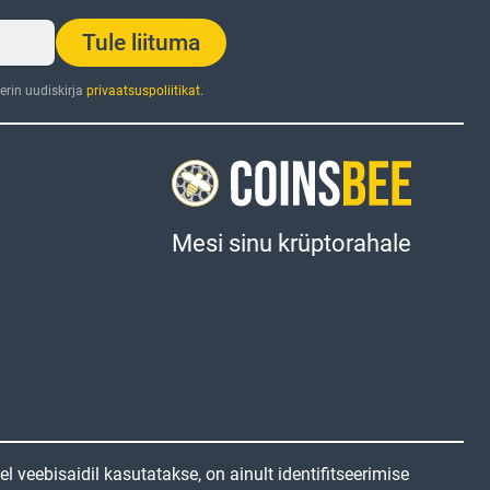
Tule liituma
rin uudiskirja
privaatsuspoliitikat
.
Mesi sinu krüptorahale
 veebisaidil kasutatakse, on ainult identifitseerimise