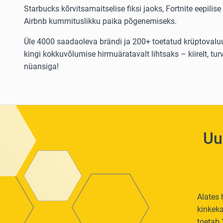
Starbucks kõrvitsamaitselise fiksi jaoks, Fortnite eepilis
Airbnb kummituslikku paika põgenemiseks.
Üle 4000 saadaoleva brändi ja 200+ toetatud krüptovalu
kingi kokkuvõlumise hirmuäratavalt lihtsaks – kiirelt, tur
nüansiga!
Uu
Alates 
kinkeka
toetab 