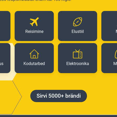
Reisimine
Elustiil
us
Kodutarbed
Elektroonika
M
Sirvi 5000+ brändi