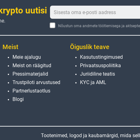
krypto uutisi
ne.
Nõustun oma andmete töötlemisega ja aktseptee
Meist
Õiguslik teave
Meie ajalugu
Kasutustingimused
Meist on räägitud
Privaatsuspoliitika
Pressimaterjalid
Juriidiline teatis
Trustpiloti arvustused
KYC ja AML
Partnerlustaotlus
Blogi
Tootenimed, logod ja kaubamärgid, mida sellel