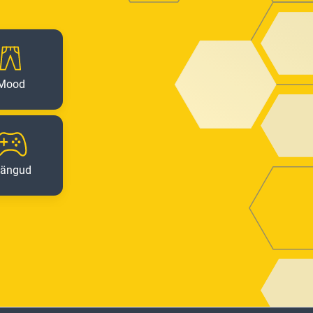
Mood
ängud