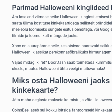
Parimad Halloweeni kingiideed 
Ära lase end viimase hetke Halloweeni kingiostlemisest 
saata ülima kostituse kinkekaartidega sellistelt brändide
meeleolu loomiseks süngete esitusloenditega, või Google
filmide ja loomulikult mängude jaoks.
Xbox on suurepärane neile, kes otsivad haaravaid seiklus
Halloweeni klassikat perekonnasõbralikuks hirmunägemi
Vajad midagi kiiret? DoorDash saab toimetada kummitusl
uksele, muutes Halloweeni õhtu veelgi maitsvamaks!
Miks osta Halloweeni jaoks
kinkekaarte?
Jäta maha aeglaste maksete kalmistu ja võta Halloweeni
CoinsBee laseb sul kokku loitsida fantoomseid kinkekaart