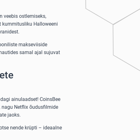
n veebis ostlemiseks,
lt kummitusliku Halloweeni
ranidest.
ooniliste makseviiside
nautides samal ajal sujuvat
ete
idagi ainulaadset! CoinsBee
, nagu Netflix õudusfilmide
te jaoks.
otse nende krüpti – ideaalne