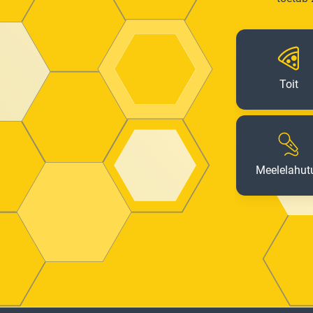
Toit
Meelelahut