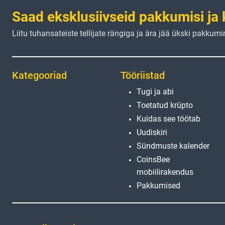
Saad eksklusiivseid pakkumisi ja 
Liitu tuhansateiste tellijate rängiga ja ära jää ükski pakkumi
Kategooriad
Tööriistad
Tugi ja abi
Toetatud krüpto
Kuidas see töötab
Uudiskiri
Sündmuste kalender
CoinsBee
mobiilirakendus
Pakkumised