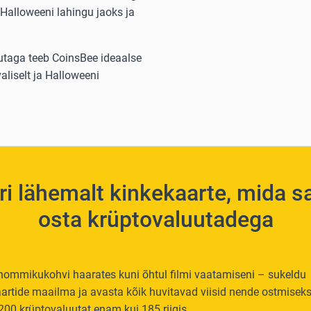
e Halloweeni lahingu jaoks ja
utaga teeb CoinsBee ideaalse
valiselt ja Halloweeni
ri lähemalt kinkekaarte, mida s
osta krüptovaluutadega
hommikukohvi haarates kuni õhtul filmi vaatamiseni – sukeldu
artide maailma ja avasta kõik huvitavad viisid nende ostmisek
200 krüptovaluutat enam kui 185 riigis.