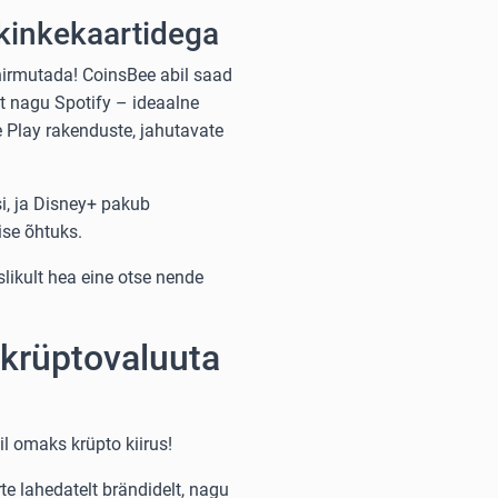
kinkekaartidega
hirmutada! CoinsBee abil saad
lt nagu Spotify – ideaalne
 Play rakenduste, jahutavate
i, ja Disney+ pakub
se õhtuks.
ikult hea eine otse nende
 krüptovaluuta
l omaks krüpto kiirus!
e lahedatelt brändidelt, nagu