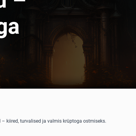
d –
ga
– kiired, turvalised ja valmis krüptoga ostmiseks.