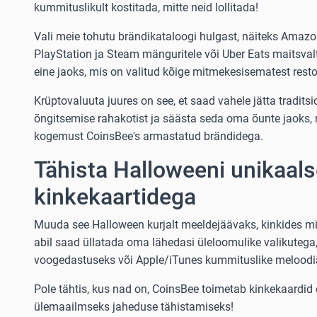
kummituslikult kostitada, mitte neid lollitada!
Vali meie tohutu brändikataloogi hulgast, näiteks Amazo
PlayStation ja Steam mänguritele või Uber Eats maitsva
eine jaoks, mis on valitud kõige mitmekesisematest resto
Krüptovaluuta juures on see, et saad vahele jätta traditsi
õngitsemise rahakotist ja säästa seda oma õunte jaoks, 
kogemust CoinsBee's armastatud brändidega.
Tähista Halloweeni unikaals
kinkekaartidega
Muuda see Halloween kurjalt meeldejäävaks, kinkides m
abil saad üllatada oma lähedasi üleloomulike valikutega
voogedastuseks või Apple/iTunes kummituslike meloodia
Pole tähtis, kus nad on, CoinsBee toimetab kinkekaardid 
ülemaailmseks jaheduse tähistamiseks!