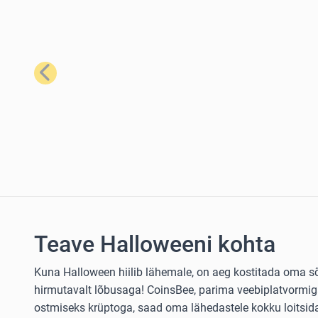
Eelmine
Teave Halloweeni kohta
Kuna Halloween hiilib lähemale, on aeg kostitada oma sõ
hirmutavalt lõbusaga! CoinsBee, parima veebiplatvormig
ostmiseks krüptoga, saad oma lähedastele kokku loitsida