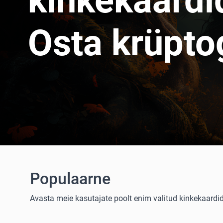
kinkekaardi
Osta krüpto
Populaarne
Avasta meie kasutajate poolt enim valitud kinkekaardid 