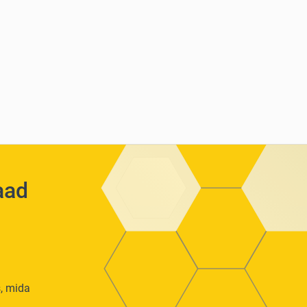
aad
s, mida