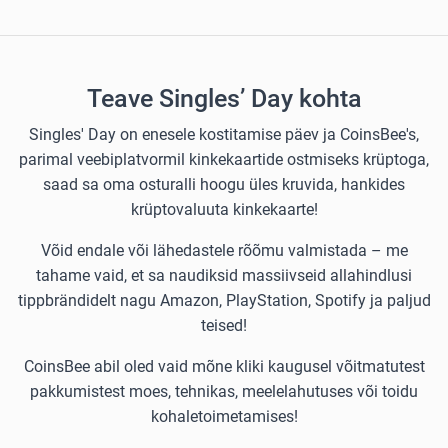
Teave Singles’ Day kohta
Singles' Day on enesele kostitamise päev ja CoinsBee's,
parimal veebiplatvormil kinkekaartide ostmiseks krüptoga,
saad sa oma osturalli hoogu üles kruvida, hankides
krüptovaluuta kinkekaarte!
Võid endale või lähedastele rõõmu valmistada – me
tahame vaid, et sa naudiksid massiivseid allahindlusi
tippbrändidelt nagu Amazon, PlayStation, Spotify ja paljud
teised!
CoinsBee abil oled vaid mõne kliki kaugusel võitmatutest
pakkumistest moes, tehnikas, meelelahutuses või toidu
kohaletoimetamises!