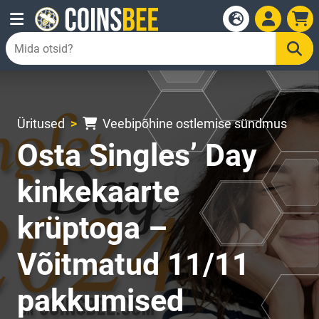
Üritused
Veebipõhine ostlemise sündmus
Osta Singles’ Day
kinkekaarte
krüptoga –
Võitmatud 11/11
pakkumised