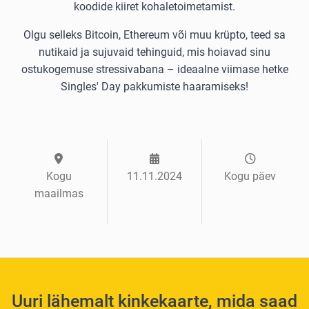
koodide kiiret kohaletoimetamist.
Olgu selleks Bitcoin, Ethereum või muu krüpto, teed sa
nutikaid ja sujuvaid tehinguid, mis hoiavad sinu
ostukogemuse stressivabana – ideaalne viimase hetke
Singles' Day pakkumiste haaramiseks!
Kogu
11.11.2024
Kogu päev
maailmas
Uuri lähemalt kinkekaarte, mida saad