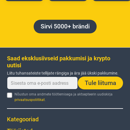
Sirvi 5000+ brändi
Saad eksklusiivseid pakkumisi ja krypto
uutisi
Liitu tuhansateiste tellijate rängiga ja ära jää ükski pakkumine.
Tule liituma
Nõustun oma andmete töötlemisega ja aktsepteerin uudiskirja
privaatsuspoliitikat
.
Kategooriad