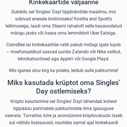
Kinkekaartide väljaanne
Sukeldu sel Singles' Dayl tippbrändide maailma, mis
sobivad enesele kinkimiseks! Kostita end Spotify
tellimusega, laadi oma Steami rahakott selle kauaoodatud
mängu jaoks või haara oma lemmiktoit Uber Eatsiga.
CoinsBee lai kinkekaartide valik pakub midagi igale tujule
– moefanaatikud saavad uurida Zalando või Nike valikut,
tehnikahuvilised aga Apple'i või Google Playd.
Mis iganes sinu kirg ka poleks, leidub sulle pakkumine!
Miks kasutada krüptot oma Singles'
Day ostlemiseks?
Krüpto kasutamine sel Singles' Dayl tähendab kohest
ligipääsu parimatele pakkumistele ilma igasuguse
vaevata: Turvaline, kiire ja anonüümne krüptovaluuta laseb
sul vältida lisatasusid, nautides samal ajal kinkekaardi