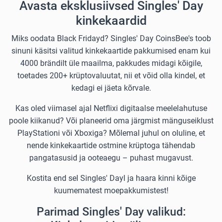
Avasta eksklusiivsed Singles' Day
kinkekaardid
Miks oodata Black Fridayd? Singles' Day CoinsBee's toob
sinuni käsitsi valitud kinkekaartide pakkumised enam kui
4000 brändilt üle maailma, pakkudes midagi kõigile,
toetades 200+ krüptovaluutat, nii et võid olla kindel, et
kedagi ei jäeta kõrvale.
Kas oled viimasel ajal Netflixi digitaalse meelelahutuse
poole kiikanud? Või planeerid oma järgmist mänguseiklust
PlayStationi või Xboxiga? Mõlemal juhul on oluline, et
nende kinkekaartide ostmine krüptoga tähendab
pangatasusid ja ooteaegu – puhast mugavust.
Kostita end sel Singles' Dayl ja haara kinni kõige
kuumematest moepakkumistest!
Parimad Singles' Day valikud: