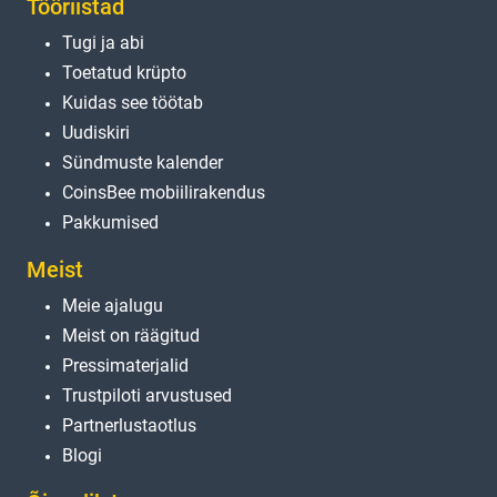
Tööriistad
Tugi ja abi
Toetatud krüpto
Kuidas see töötab
Uudiskiri
Sündmuste kalender
CoinsBee mobiilirakendus
Pakkumised
Meist
Meie ajalugu
Meist on räägitud
Pressimaterjalid
Trustpiloti arvustused
Partnerlustaotlus
Blogi