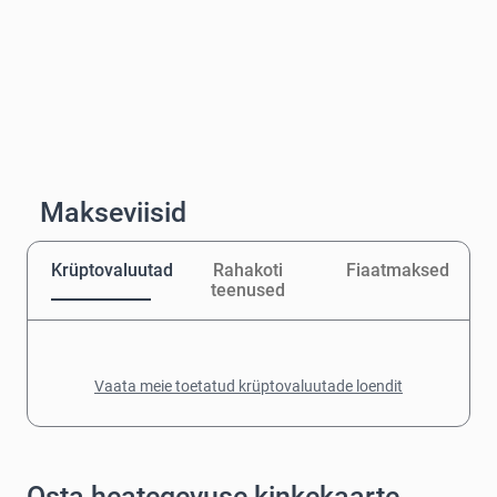
Makseviisid
Krüptovaluutad
Rahakoti
Fiaatmaksed
teenused
Vaata meie toetatud krüptovaluutade loendit
Osta heategevuse kinkekaarte