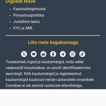
Õiguslik teave
Kasutustingimused
Privaatsuspoliitika
Juriidiline teatis
KYC ja AML
Liitu meie kogukonnaga
Tootenimed, logod ja kaubamärgid, mida sellel
veebisaidil kasutatakse, on ainult identifitseerimise
eesmärgil. Kõik kaubamärgid ja registreeritud
kaubamärgid kuuluvad nende vastavatele omanikele.
Coinsbee ei ole seotud vastavate ettevõtetega.
EN
GB