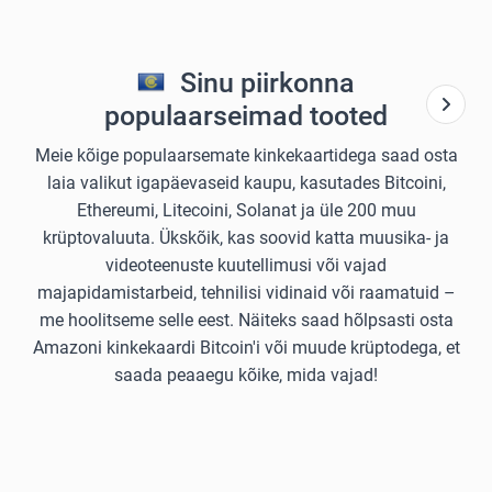
Sinu piirkonna
populaarseimad tooted
Meie kõige populaarsemate kinkekaartidega saad osta
laia valikut igapäevaseid kaupu, kasutades Bitcoini,
Ethereumi, Litecoini, Solanat ja üle 200 muu
krüptovaluuta. Ükskõik, kas soovid katta muusika- ja
videoteenuste kuutellimusi või vajad
majapidamistarbeid, tehnilisi vidinaid või raamatuid –
me hoolitseme selle eest. Näiteks saad hõlpsasti osta
Amazoni kinkekaardi Bitcoin'i või muude krüptodega, et
saada peaaegu kõike, mida vajad!