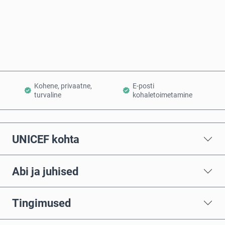
Osta kohe
Lisa ostukorvi
Kohene, privaatne,
E-posti
turvaline
kohaletoimetamine
UNICEF kohta
Abi ja juhised
Tingimused