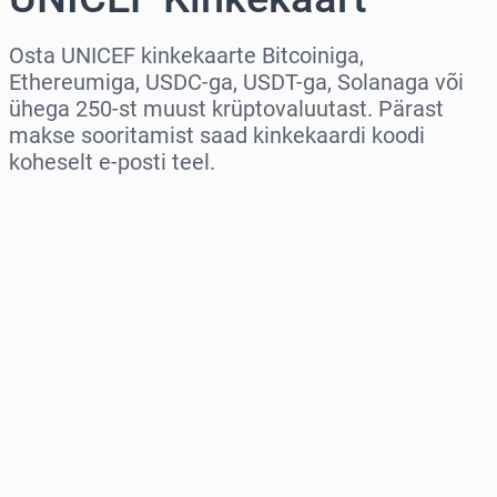
Osta UNICEF kinkekaarte Bitcoiniga,
Ethereumiga, USDC-ga, USDT-ga, Solanaga või
ühega 250-st muust krüptovaluutast. Pärast
makse sooritamist saad kinkekaardi koodi
koheselt e-posti teel.
Vali piirkond
Vali summa
Hinnanguline hind