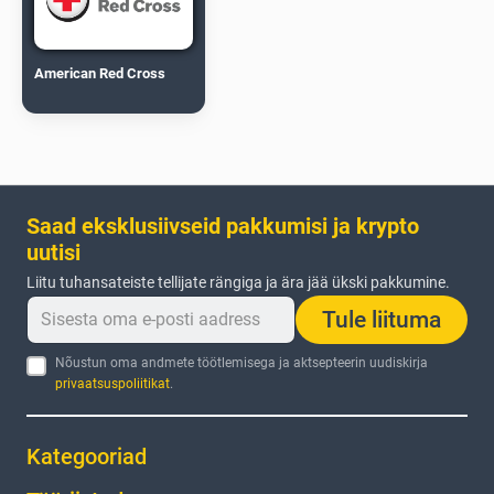
American Red Cross
Saad eksklusiivseid pakkumisi ja krypto
uutisi
Liitu tuhansateiste tellijate rängiga ja ära jää ükski pakkumine.
Tule liituma
Nõustun oma andmete töötlemisega ja aktsepteerin uudiskirja
privaatsuspoliitikat
.
Kategooriad