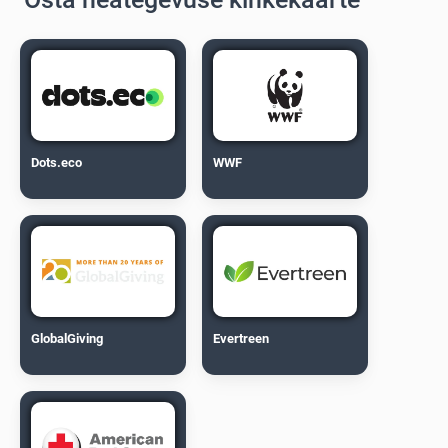
Dots.eco
WWF
GlobalGiving
Evertreen