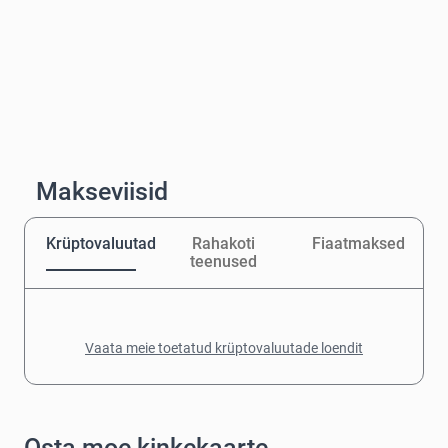
Makseviisid
Krüptovaluutad
Rahakoti
Fiaatmaksed
teenused
Vaata meie toetatud krüptovaluutade loendit
Osta moe kinkekaarte