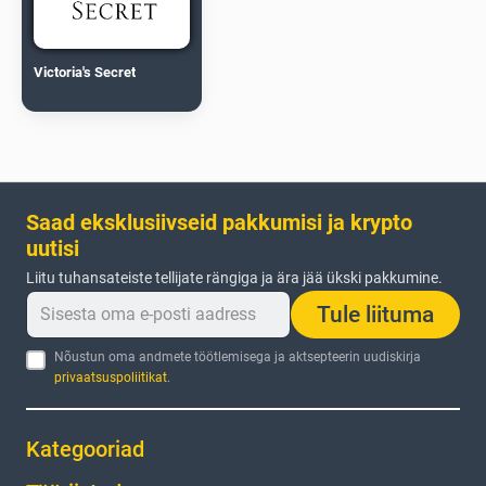
Victoria's Secret
Saad eksklusiivseid pakkumisi ja krypto
uutisi
Liitu tuhansateiste tellijate rängiga ja ära jää ükski pakkumine.
Tule liituma
Nõustun oma andmete töötlemisega ja aktsepteerin uudiskirja
privaatsuspoliitikat
.
Kategooriad