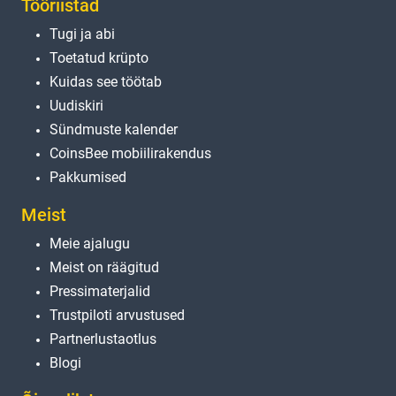
Tööriistad
Tugi ja abi
Toetatud krüpto
Kuidas see töötab
Uudiskiri
Sündmuste kalender
CoinsBee mobiilirakendus
Pakkumised
Meist
Meie ajalugu
Meist on räägitud
Pressimaterjalid
Trustpiloti arvustused
Partnerlustaotlus
Blogi