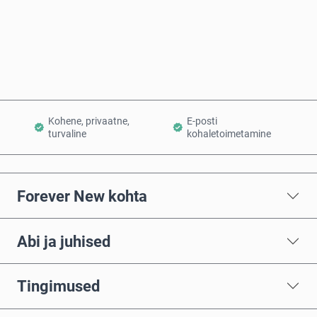
Osta kohe
Lisa ostukorvi
Kohene, privaatne,
E-posti
turvaline
kohaletoimetamine
Forever New kohta
Abi ja juhised
Tingimused