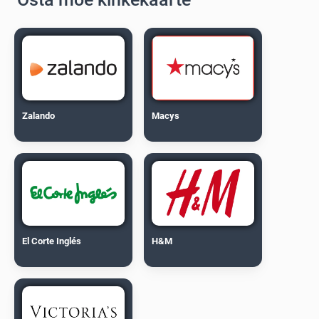
Zalando
Macys
El Corte Inglés
H&M