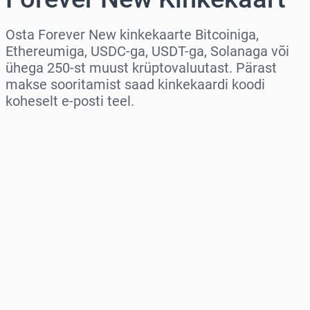
Osta Forever New kinkekaarte Bitcoiniga,
Ethereumiga, USDC-ga, USDT-ga, Solanaga või
ühega 250-st muust krüptovaluutast. Pärast
makse sooritamist saad kinkekaardi koodi
koheselt e-posti teel.
Vali piirkond
Vali summa
Hinnanguline hind