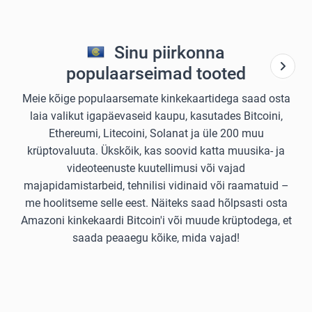
Sinu piirkonna
populaarseimad tooted
Meie kõige populaarsemate kinkekaartidega saad osta
laia valikut igapäevaseid kaupu, kasutades Bitcoini,
Ethereumi, Litecoini, Solanat ja üle 200 muu
krüptovaluuta. Ükskõik, kas soovid katta muusika- ja
videoteenuste kuutellimusi või vajad
majapidamistarbeid, tehnilisi vidinaid või raamatuid –
me hoolitseme selle eest. Näiteks saad hõlpsasti osta
Amazoni kinkekaardi Bitcoin'i või muude krüptodega, et
saada peaaegu kõike, mida vajad!