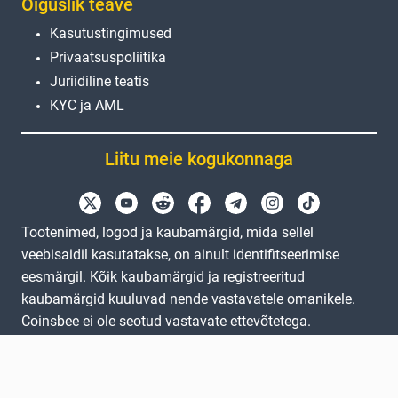
Õiguslik teave
Kasutustingimused
Privaatsuspoliitika
Juriidiline teatis
KYC ja AML
Liitu meie kogukonnaga
Tootenimed, logod ja kaubamärgid, mida sellel
veebisaidil kasutatakse, on ainult identifitseerimise
eesmärgil. Kõik kaubamärgid ja registreeritud
kaubamärgid kuuluvad nende vastavatele omanikele.
Coinsbee ei ole seotud vastavate ettevõtetega.
EN
GB