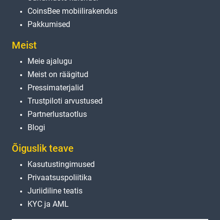
CoinsBee mobiilirakendus
Pakkumised
Meist
Meie ajalugu
Meist on räägitud
Pressimaterjalid
Trustpiloti arvustused
Partnerlustaotlus
Blogi
Õiguslik teave
Kasutustingimused
Privaatsuspoliitika
Juriidiline teatis
KYC ja AML