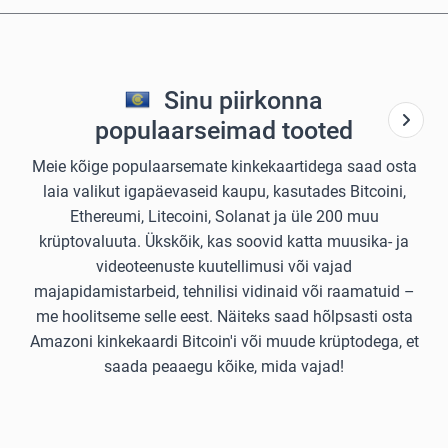
Sinu piirkonna
populaarseimad tooted
Meie kõige populaarsemate kinkekaartidega saad osta
laia valikut igapäevaseid kaupu, kasutades Bitcoini,
Ethereumi, Litecoini, Solanat ja üle 200 muu
krüptovaluuta. Ükskõik, kas soovid katta muusika- ja
videoteenuste kuutellimusi või vajad
majapidamistarbeid, tehnilisi vidinaid või raamatuid –
me hoolitseme selle eest. Näiteks saad hõlpsasti osta
Amazoni kinkekaardi Bitcoin'i või muude krüptodega, et
saada peaaegu kõike, mida vajad!