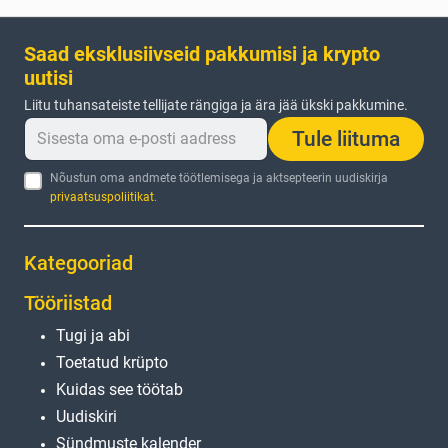
Saad eksklusiivseid pakkumisi ja krypto
uutisi
Liitu tuhansateiste tellijate rängiga ja ära jää ükski pakkumine.
Tule liituma
Nõustun oma andmete töötlemisega ja aktsepteerin uudiskirja
privaatsuspoliitikat
.
Kategooriad
Tööriistad
Tugi ja abi
Toetatud krüpto
Kuidas see töötab
Uudiskiri
Sündmuste kalender