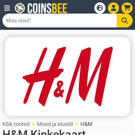
Kõik tooted
Mood ja elustiil
H&M
H&M Kinkekaart