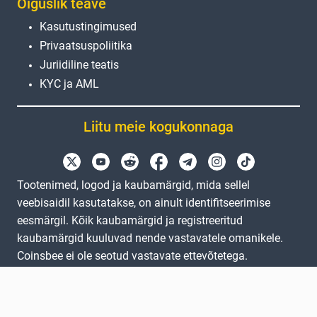
Õiguslik teave
Kasutustingimused
Privaatsuspoliitika
Juriidiline teatis
KYC ja AML
Liitu meie kogukonnaga
Tootenimed, logod ja kaubamärgid, mida sellel
veebisaidil kasutatakse, on ainult identifitseerimise
eesmärgil. Kõik kaubamärgid ja registreeritud
kaubamärgid kuuluvad nende vastavatele omanikele.
Coinsbee ei ole seotud vastavate ettevõtetega.
EN
GB