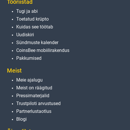
Tööriistad
Tugi ja abi
Toetatud krüpto
Kuidas see töötab
Uudiskiri
Sündmuste kalender
CoinsBee mobiilirakendus
Pakkumised
Meist
Meie ajalugu
Meist on räägitud
Pressimaterjalid
Trustpiloti arvustused
Partnerlustaotlus
Blogi