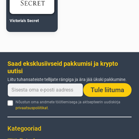
Victoria's Secret
Saad eksklusiivseid pakkumisi ja krypto
uutisi
Liitu tuhansateiste tellijate rängiga ja ära jää ükski pakkumine.
Tule liituma
Nõustun oma andmete töötlemisega ja aktsepteerin uudiskirja
privaatsuspoliitikat
.
Kategooriad