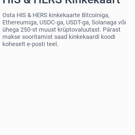
Osta HIS & HERS kinkekaarte Bitcoiniga,
Ethereumiga, USDC-ga, USDT-ga, Solanaga või
ühega 250-st muust krüptovaluutast. Pärast
makse sooritamist saad kinkekaardi koodi
koheselt e-posti teel.
Vali piirkond
Vali summa
Hinnanguline hind