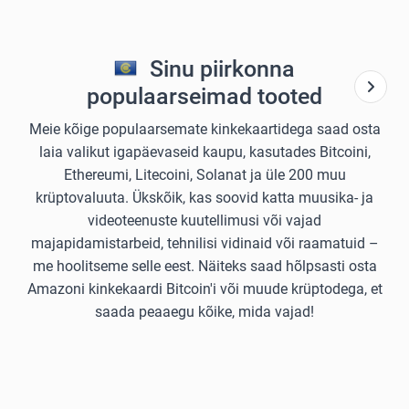
Sinu piirkonna
populaarseimad tooted
Meie kõige populaarsemate kinkekaartidega saad osta
laia valikut igapäevaseid kaupu, kasutades Bitcoini,
Ethereumi, Litecoini, Solanat ja üle 200 muu
krüptovaluuta. Ükskõik, kas soovid katta muusika- ja
videoteenuste kuutellimusi või vajad
majapidamistarbeid, tehnilisi vidinaid või raamatuid –
me hoolitseme selle eest. Näiteks saad hõlpsasti osta
Amazoni kinkekaardi Bitcoin'i või muude krüptodega, et
saada peaaegu kõike, mida vajad!