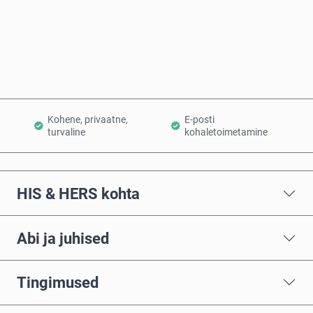
Osta kohe
Lisa ostukorvi
Kohene, privaatne,
E-posti
turvaline
kohaletoimetamine
HIS & HERS kohta
Abi ja juhised
Tingimused