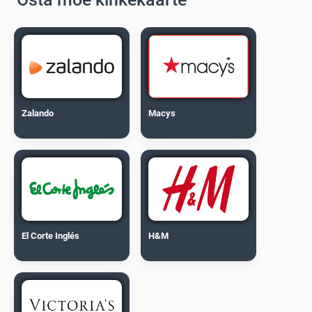
Zalando
Macys
El Corte Inglés
H&M