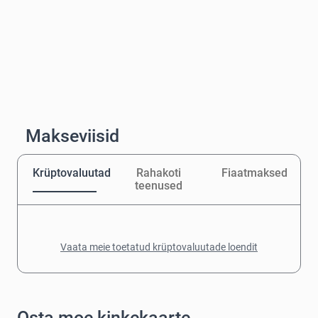
Makseviisid
Krüptovaluutad
Rahakoti
Fiaatmaksed
teenused
Vaata meie toetatud krüptovaluutade loendit
Osta moe kinkekaarte