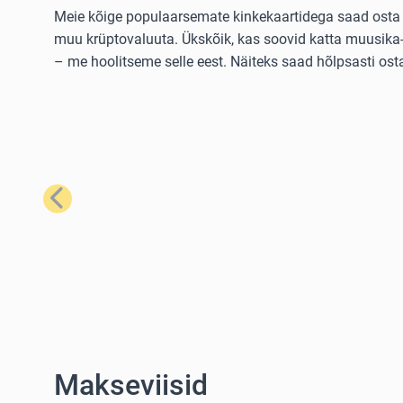
Meie kõige populaarsemate kinkekaartidega saad osta la
muu krüptovaluuta. Ükskõik, kas soovid katta muusika- 
– me hoolitseme selle eest. Näiteks saad hõlpsasti os
Eelmine
Makseviisid