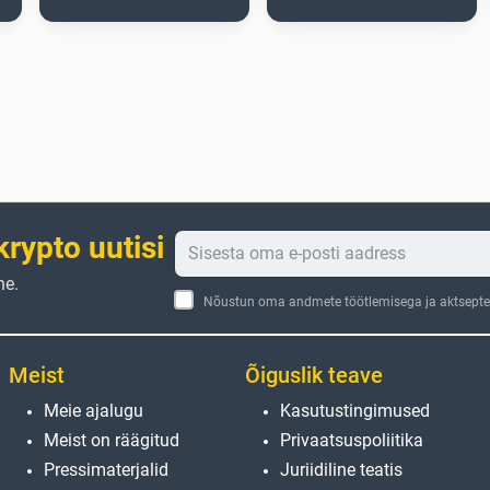
krypto uutisi
ne.
Nõustun oma andmete töötlemisega ja aktseptee
Meist
Õiguslik teave
Meie ajalugu
Kasutustingimused
Meist on räägitud
Privaatsuspoliitika
Pressimaterjalid
Juriidiline teatis