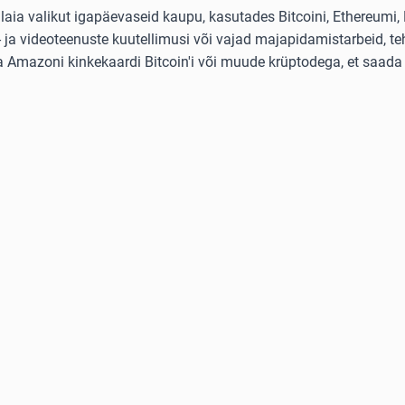
ia valikut igapäevaseid kaupu, kasutades Bitcoini, Ethereumi, L
ja videoteenuste kuutellimusi või vajad majapidamistarbeid, teh
ta Amazoni kinkekaardi Bitcoin'i või muude krüptodega, et saada