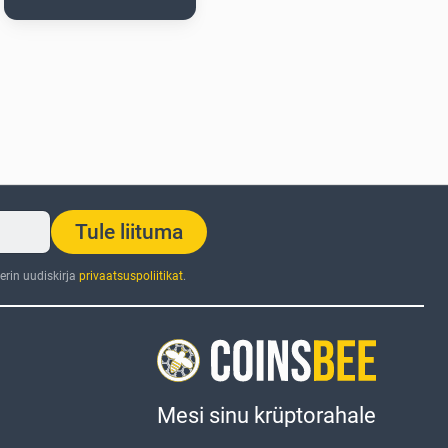
Tule liituma
rin uudiskirja
privaatsuspoliitikat
.
Mesi sinu krüptorahale