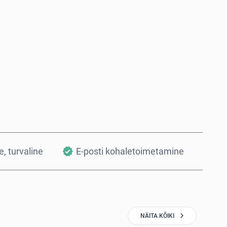
Osta kohe
Lisa ostukorvi
, turvaline
E-posti kohaletoimetamine
NÄITA KÕIKI