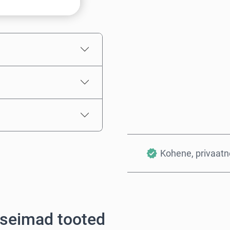
Hinnanguline hind
Kohene, privaatne
rseimad tooted