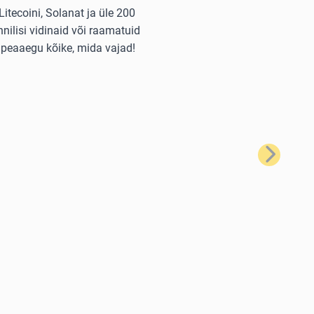
itecoini, Solanat ja üle 200
nilisi vidinaid või raamatuid
 peaaegu kõike, mida vajad!
Järgmine